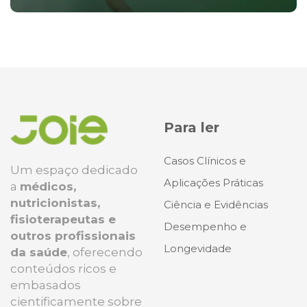
Para ler
Casos Clínicos e
Um espaço dedicado
Aplicações Práticas
a
médicos,
nutricionistas,
Ciência e Evidências
fisioterapeutas e
Desempenho e
outros profissionais
Longevidade
da saúde
, oferecendo
conteúdos ricos e
embasados
cientificamente sobre