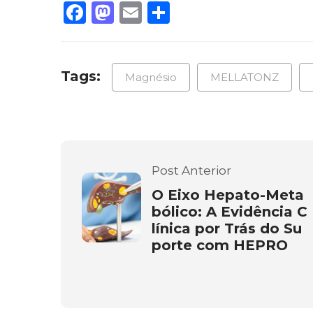
Facebook
Mastodon
Email
Share
Tags:
Magnésio
MELLATONZ
Post Anterior
O Eixo Hepato-Meta
bólico: A Evidência C
línica por Trás do Su
porte com HEPRO