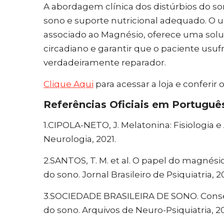
A abordagem clínica dos distúrbios do son
sono e suporte nutricional adequado. 
associado ao Magnésio, oferece uma soluç
circadiano e garantir que o paciente usu
verdadeiramente reparador.
Clique Aqui
para acessar a loja e conferir 
Referências Oficiais em Portuguê
1.CIPOLA-NETO, J. Melatonina: Fisiologia e 
Neurologia, 2021.
2.SANTOS, T. M. et al. O papel do magnés
do sono. Jornal Brasileiro de Psiquiatria, 2
3.SOCIEDADE BRASILEIRA DE SONO. Conse
do sono. Arquivos de Neuro-Psiquiatria, 2