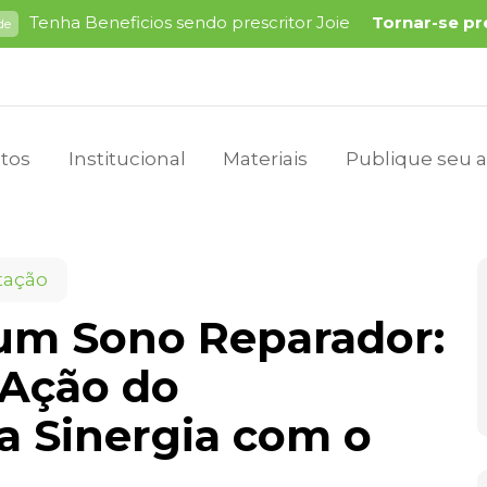
Tenha Beneficios sendo prescritor Joie
Tornar-se pr
de
tos
Institucional
Materiais
Publique seu a
tação
 um Sono Reparador:
Ação do
 Sinergia com o