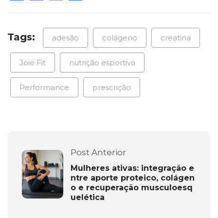
Tags:
adesão
colágeno
creatina
Joie Fit
nutrição esportiva
Performance
prescrição
Post Anterior
Mulheres ativas: integração e
ntre aporte proteico, colágen
o e recuperação musculoesq
uelética