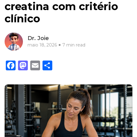
creatina com critério
clínico
Dr. Joie
maio 18, 2026
7 min read
Facebook
Mastodon
Email
Share