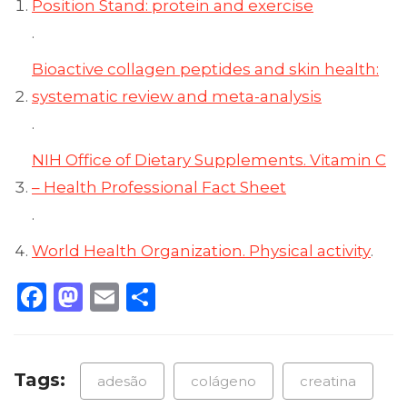
Position Stand: protein and exercise
.
Bioactive collagen peptides and skin health:
systematic review and meta-analysis
.
NIH Office of Dietary Supplements. Vitamin C
– Health Professional Fact Sheet
.
World Health Organization. Physical activity
.
Facebook
Mastodon
Email
Share
Tags:
adesão
colágeno
creatina