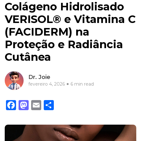
Colágeno Hidrolisado
VERISOL® e Vitamina C
(FACIDERM) na
Proteção e Radiância
Cutânea
Dr. Joie
fevereiro 4, 2026
6 min read
Facebook
Mastodon
Email
Share