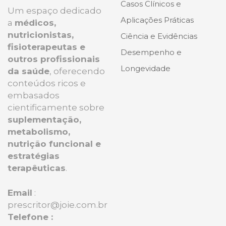
Casos Clínicos e
Um espaço dedicado
Aplicações Práticas
a
médicos,
nutricionistas,
Ciência e Evidências
fisioterapeutas e
Desempenho e
outros profissionais
Longevidade
da saúde
, oferecendo
conteúdos ricos e
embasados
cientificamente sobre
suplementação,
metabolismo,
nutrição funcional e
estratégias
terapêuticas
.
Email
:
prescritor@joie.com.br
Telefone :