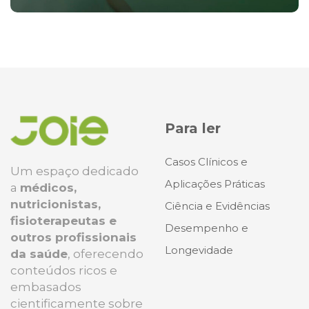
Para ler
Casos Clínicos e
Um espaço dedicado
Aplicações Práticas
a
médicos,
nutricionistas,
Ciência e Evidências
fisioterapeutas e
Desempenho e
outros profissionais
Longevidade
da saúde
, oferecendo
conteúdos ricos e
embasados
cientificamente sobre