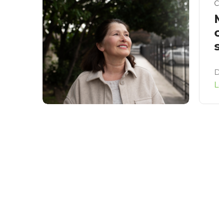
C
D
L