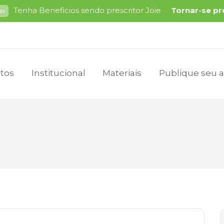
Tenha Beneficios sendo prescritor Joie
Tornar-se pr
de
tos
Institucional
Materiais
Publique seu a