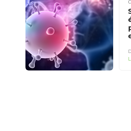
C
D
L