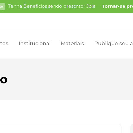
Tenha Beneficios sendo prescritor Joie
Tornar-se pr
de
tos
Institucional
Materiais
Publique seu a
co