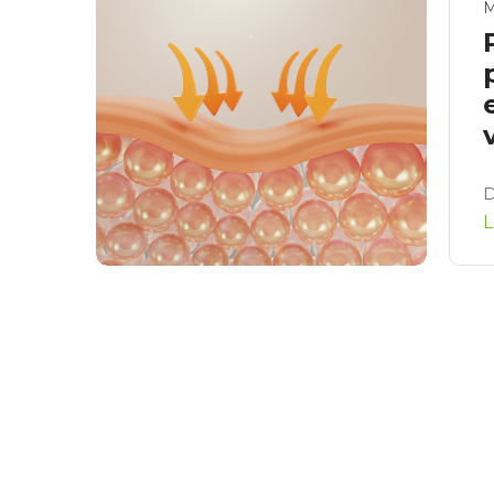
M
D
L