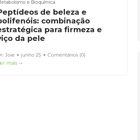
etabolismo e Bioquímica
Peptídeos de beleza e
polifenóis: combinação
estratégica para firmeza e
viço da pele
r. Joie
junho 25
Comentários (
0
)
er mais