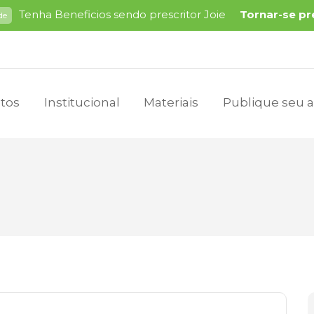
Tenha Beneficios sendo prescritor Joie
Tornar-se pr
de
tos
Institucional
Materiais
Publique seu a