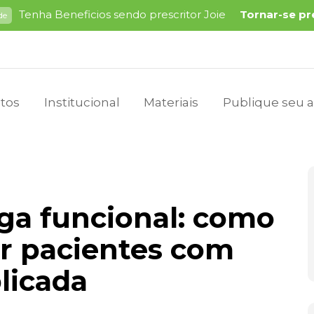
Tenha Beneficios sendo prescritor Joie
Tornar-se pr
de
tos
Institucional
Materiais
Publique seu a
ga funcional: como
tar pacientes com
licada