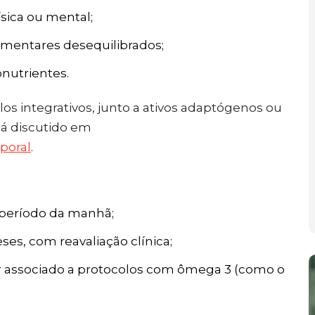
sica ou mental;
imentares desequilibrados;
nutrientes.
os integrativos, junto a ativos adaptógenos ou
já discutido em
poral
.
o período da manhã;
eses, com reavaliação clínica;
r associado a protocolos com ômega 3 (como o