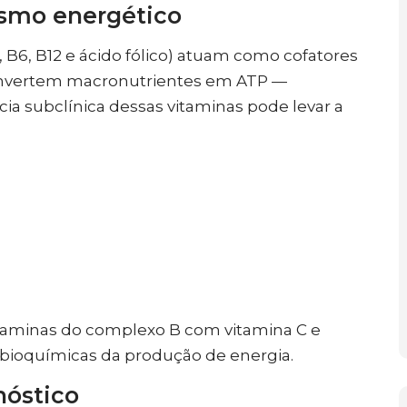
ismo energético
 B6, B12 e ácido fólico) atuam como cofatores
onvertem macronutrientes em ATP —
ia subclínica dessas vitaminas pode levar a
aminas do complexo B com vitamina C e
bioquímicas da produção de energia.
nóstico