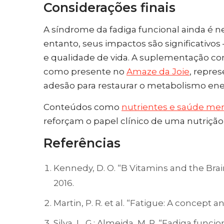
Considerações finais
A síndrome da fadiga funcional ainda é ne
entanto, seus impactos são significativ
e qualidade de vida. A suplementação co
como presente no
Amaze da Joie
, repres
adesão para restaurar o metabolismo ener
Conteúdos como
nutrientes e saúde me
reforçam o papel clínico de uma nutrição
Referências
Kennedy, D. O. “B Vitamins and the Bra
2016.
Martin, P. R. et al. “Fatigue: A concept an
Silva, L. G.; Almeida, M. R. “Fadiga fun