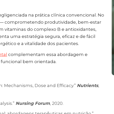
gligenciada na prática clínica convencional. No
os — comprometendo produtividade, bem-estar
m vitaminas do complexo B e antioxidantes,
enta uma estratégia segura, eficaz e de fácil
gético e a vitalidade dos pacientes.
ntal
complementam essa abordagem e
 funcional bem orientada.
in: Mechanisms, Dose and Efficacy.”
Nutrients
,
alysis.”
Nursing Forum
, 2020.
cional: abordagens terapêuticas em nutrição.”