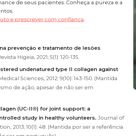
rmance de seus pacientes. Conheça a pureza e a
ntos.
duto e prescrever com confiança
.
na prevenção e tratamento de lesões
evista Higeia, 2021; 5(1): 120-135.
istered undenatured type II collagen against
edical Sciences, 2012; 9(10): 143-150. (Mantida
nismo de ação, apesar de não ser em
lagen (UC-II®) for joint support: a
trolled study in healthy volunteers.
Journal of
ion, 2013; 10(1): 48. (Mantida por ser a referência