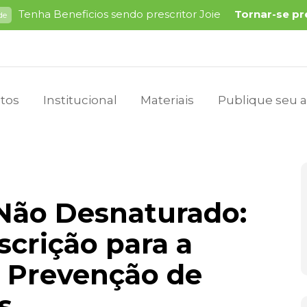
Tenha Beneficios sendo prescritor Joie
Tornar-se pr
de
tos
Institucional
Materiais
Publique seu a
 Não Desnaturado:
scrição para a
e Prevenção de
s