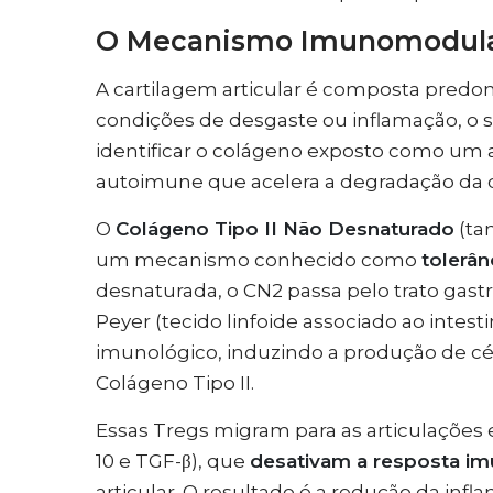
O Mecanismo Imunomodulad
A cartilagem articular é composta predo
condições de desgaste ou inflamação, o
identificar o colágeno exposto como um
autoimune que acelera a degradação da 
O
Colágeno Tipo II Não Desnaturado
(ta
um mecanismo conhecido como
tolerân
desnaturada, o CN2 passa pelo trato gastr
Peyer (tecido linfoide associado ao intest
imunológico, induzindo a produção de cél
Colágeno Tipo II.
Essas Tregs migram para as articulações e
10 e TGF-β), que
desativam a resposta im
articular. O resultado é a redução da inf