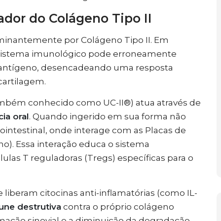
or do Colágeno Tipo II
minantemente por Colágeno Tipo II. Em
 sistema imunológico pode erroneamente
 antígeno, desencadeando uma resposta
cartilagem.
mbém conhecido como UC-II®) atua através de
cia oral
. Quando ingerido em sua forma não
ointestinal, onde interage com as Placas de
ino). Essa interação educa o sistema
ulas T reguladoras (Tregs) específicas para o
 liberam citocinas anti-inflamatórias (como IL-
une destrutiva
contra o próprio colágeno
lamação sinovial e a diminuição da degradação