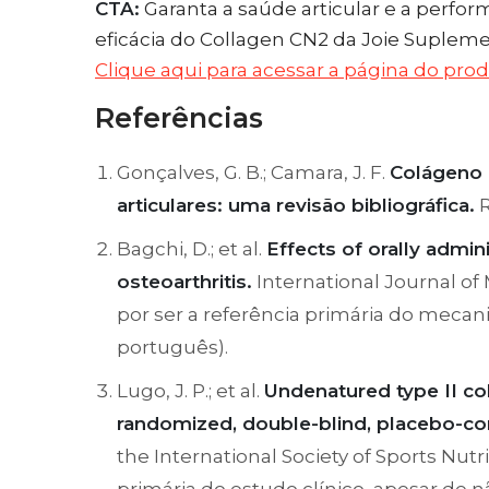
CTA:
Garanta a saúde articular e a perfo
eficácia do Collagen CN2 da Joie Supleme
Clique aqui para acessar a página do pro
Referências
Gonçalves, G. B.; Camara, J. F.
Colágeno 
articulares: uma revisão bibliográfica.
R
Bagchi, D.; et al.
Effects of orally admin
osteoarthritis.
International Journal of M
por ser a referência primária do meca
português).
Lugo, J. P.; et al.
Undenatured type II col
randomized, double-blind, placebo-con
the International Society of Sports Nutrit